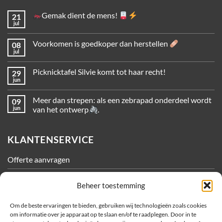
Gemak dient de mens!
21
jul
Voorkomen is goedkoper dan herstellen
08
jul
Picknicktafel Silvie komt tot haar recht!
29
jun
Meer dan strepen: als een zebrapad onderdeel wordt
09
jun
van het ontwerp
.
KLANTENSERVICE
Offerte aanvragen
Contact
Beheer toestemming
Algemene Voorwaarden
Om de beste ervaringen te bieden, gebruiken wij technologieën zoals cookies
om informatie over je apparaat op te slaan en/of te raadplegen. Door in te
Privacy