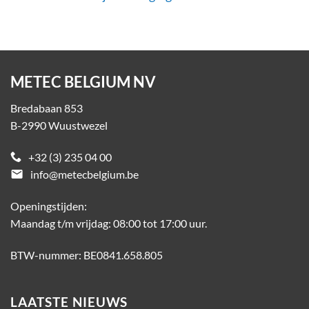
METEC BELGIUM NV
Bredabaan 853
B-2990 Wuustwezel
+32 (3) 235 04 00
email
info@metecbelgium.be
Openingstijden:
Maandag t/m vrijdag: 08:00 tot 17:00 uur.
BTW-nummer: BE0841.658.805
LAATSTE NIEUWS