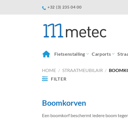
Ga
+32 (3) 235 04 00
naar
inhoud
Fietsenstalling
Carports
Stra
HOME
/
STRAATMEUBILAIR
/
BOOMK
FILTER
Boomkorven
Een boomkorf beschermt iedere boom tegen 