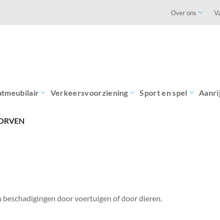
Over ons
V
atmeubilair
Verkeersvoorziening
Sport en spel
Aanri
ORVEN
beschadigingen door voertuigen of door dieren.