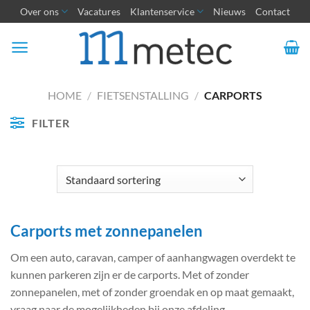
Ga
Over ons
Vacatures
Klantenservice
Nieuws
Contact
naar
inhoud
HOME
/
FIETSENSTALLING
/
CARPORTS
FILTER
Carports met zonnepanelen
Om een auto, caravan, camper of aanhangwagen overdekt te
kunnen parkeren zijn er de carports. Met of zonder
zonnepanelen, met of zonder groendak en op maat gemaakt,
vraag naar de mogelijkheden bij onze afdeling