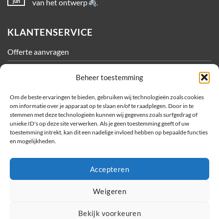
jun
van het ontwerp
.
KLANTENSERVICE
Offerte aanvragen
Contact
Beheer toestemming
Algemene Voorwaarden
Om de beste ervaringen te bieden, gebruiken wij technologieën zoals cookies
om informatie over je apparaat op te slaan en/of te raadplegen. Door in te
Privacy
stemmen met deze technologieën kunnen wij gegevens zoals surfgedrag of
unieke ID's op deze site verwerken. Als je geen toestemming geeft of uw
Cookiebeleid
toestemming intrekt, kan dit een nadelige invloed hebben op bepaalde functies
en mogelijkheden.
OVER METEC
Accepteren
Bedrijfsfilms
Sponsoractiviteiten
Weigeren
Vacatures
Bekijk voorkeuren