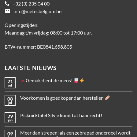
+32 (3) 235 04 00
email
info@metecbelgium.be
Openingstijden:
Maandag t/m vrijdag: 08:00 tot 17:00 uur.
BTW-nummer: BE0841.658.805
LAATSTE NIEUWS
Gemak dient de mens!
21
jul
Voorkomen is goedkoper dan herstellen
08
jul
Picknicktafel Silvie komt tot haar recht!
29
jun
Meer dan strepen: als een zebrapad onderdeel wordt
09