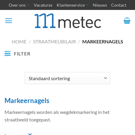
Ga
Over ons
Vacatures
Klantenservice
Nieuws
Contact
naar
inhoud
HOME
/
STRAATMEUBILAIR
/
MARKEERNAGELS
FILTER
Markeernagels
Markeernagels worden als wegdekmarkering in het
straatbeeld toegepast.