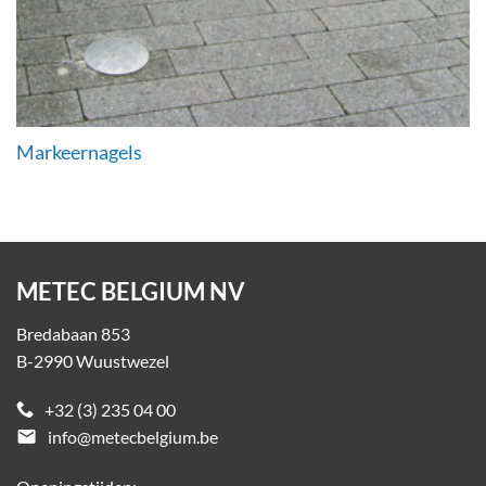
Markeernagels
METEC BELGIUM NV
Bredabaan 853
B-2990 Wuustwezel
+32 (3) 235 04 00
email
info@metecbelgium.be