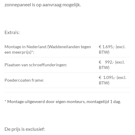
zonnepaneel is op aanvraag mogelijk.
Extra’s:
Montage in Nederland (Waddeneilanden tegen
€ 1.695,- (excl.
een meerprijs)*:
BTW)
€ 992,- (excl.
Plaatsen van schroeffunderingen:
BTW)
€ 1.095,- (excl.
Poedercoaten frame:
BTW)
* Montage uitgevoerd door eigen monteurs, montagetijd 1 dag.
De prijs is exclusief: