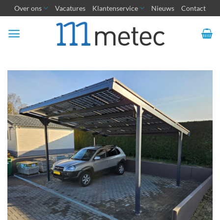
Ga
Over ons
Vacatures
Klantenservice
Nieuws
Contact
naar
inhoud