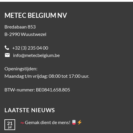
METEC BELGIUM NV
Bredabaan 853
B-2990 Wuustwezel
+32 (3) 235 04 00
email
info@metecbelgium.be
Openingstijden:
Maandag t/m vrijdag: 08:00 tot 17:00 uur.
BTW-nummer: BE0841.658.805
LAATSTE NIEUWS
Gemak dient de mens!
21
jul