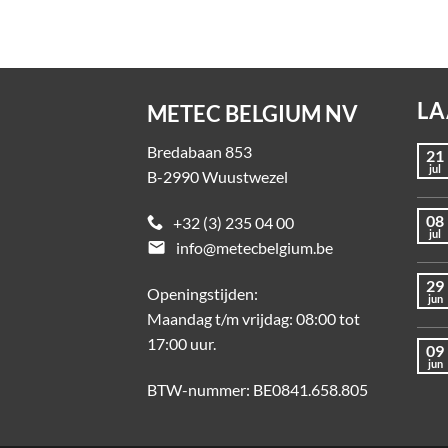
LA
METEC BELGIUM NV
Bredabaan 853
21
jul
B-2990 Wuustwezel
08
+32 (3) 235 04 00
jul
email
info@metecbelgium.be
29
Openingstijden:
jun
Maandag t/m vrijdag: 08:00 tot
17:00 uur.
09
jun
BTW-nummer: BE0841.658.805