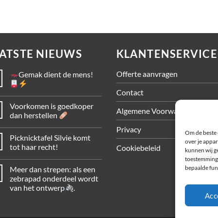
ATSTE NIEUWS
KLANTENSERVICE
Offerte aanvragen
Gemak dient de mens!
Contact
Voorkomen is goedkoper
Algemene Voorwaarden
dan herstellen
Privacy
Om de beste 
Picknicktafel Silvie komt
over je appar
tot haar recht!
Cookiebeleid
kunnen wij ge
toestemming 
bepaalde fun
Meer dan strepen: als een
zebrapad onderdeel wordt
van het ontwerp
.
Acc