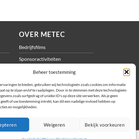
OVER METEC
Bedrijfsfilms
Sponsoractiviteiten
Vacatures
Beheer toestemming
ervaringen te bieden, gebruiken wij technologieën zoals cookies om informatie
aat op te slaan en/of te raadplegen. Door in te stemmen met deze technologieën
gevens zoals surfgedrag of unieke ID's op deze site verwerken. Als je geen
geeft of uw toestemming intrekt, kan dit een nadelige invloed hebben op
cties en mogelijkheden.
epteren
Weigeren
Bekijk voorkeuren