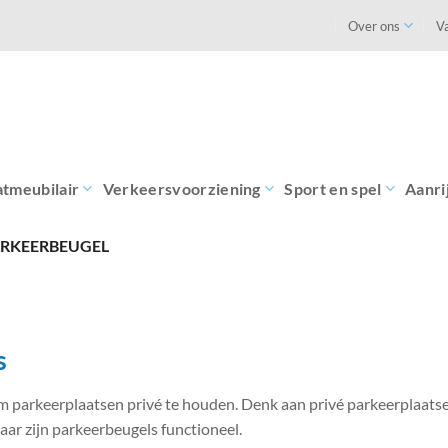
Over ons
V
atmeubilair
Verkeersvoorziening
Sport en spel
Aanri
RKEERBEUGEL
s
m parkeerplaatsen privé te houden. Denk aan privé parkeerplaatse
r zijn parkeerbeugels functioneel.