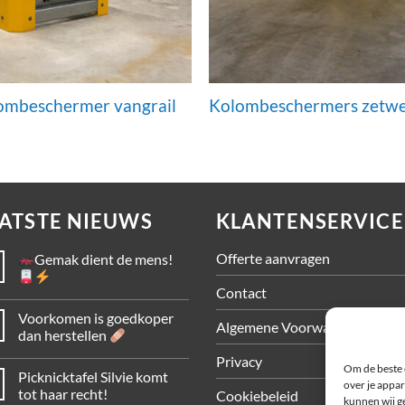
ombeschermer vangrail
Kolombeschermers zetw
ATSTE NIEUWS
KLANTENSERVICE
Offerte aanvragen
Gemak dient de mens!
Contact
Voorkomen is goedkoper
Algemene Voorwaarden
dan herstellen
Privacy
Om de beste 
Picknicktafel Silvie komt
over je appar
tot haar recht!
Cookiebeleid
kunnen wij ge