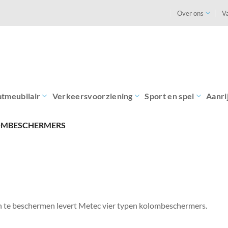
Over ons
V
atmeubilair
Verkeersvoorziening
Sport en spel
Aanri
MBESCHERMERS
 te beschermen levert Metec vier typen kolombeschermers.