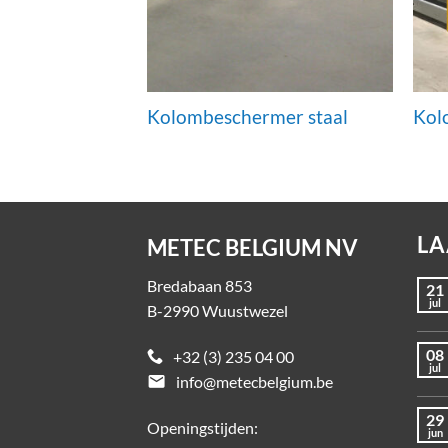
Kolombeschermer staal
Kol
LA
METEC BELGIUM NV
Bredabaan 853
21
jul
B-2990 Wuustwezel
08
+32 (3) 235 04 00
jul
email
info@metecbelgium.be
29
Openingstijden:
jun