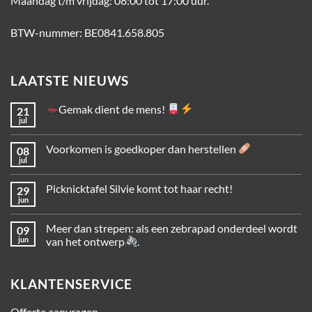
Maandag t/m vrijdag: 08:00 tot 17:00 uur.
BTW-nummer: BE0841.658.805
LAATSTE NIEUWS
Gemak dient de mens!
21
jul
Voorkomen is goedkoper dan herstellen
08
jul
Picknicktafel Silvie komt tot haar recht!
29
jun
Meer dan strepen: als een zebrapad onderdeel wordt
09
jun
van het ontwerp
.
KLANTENSERVICE
Offerte aanvragen