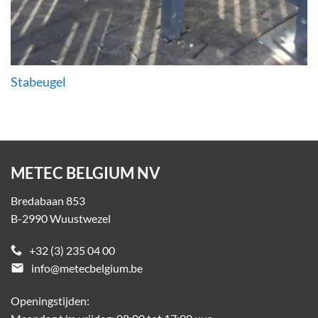
Stabeugel
METEC BELGIUM NV
Bredabaan 853
B-2990 Wuustwezel
+32 (3) 235 04 00
email
info@metecbelgium.be
Openingstijden: