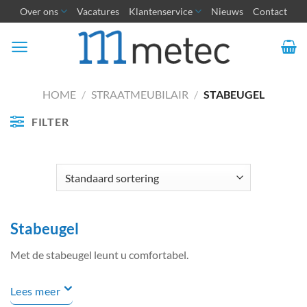
Ga
Over ons
Vacatures
Klantenservice
Nieuws
Contact
naar
inhoud
HOME
/
STRAATMEUBILAIR
/
STABEUGEL
FILTER
Stabeugel
Met de stabeugel leunt u comfortabel.
Lees meer