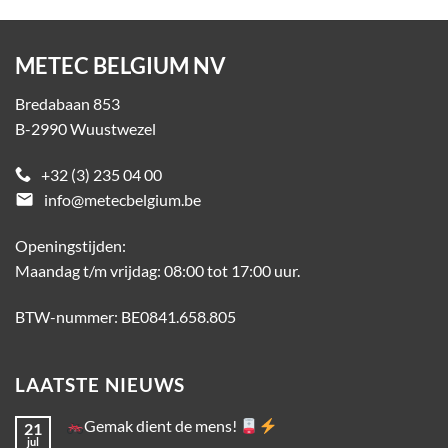
METEC BELGIUM NV
Bredabaan 853
B-2990 Wuustwezel
+32 (3) 235 04 00
email
info@metecbelgium.be
Openingstijden:
Maandag t/m vrijdag: 08:00 tot 17:00 uur.
BTW-nummer: BE0841.658.805
LAATSTE NIEUWS
Gemak dient de mens!
21
jul