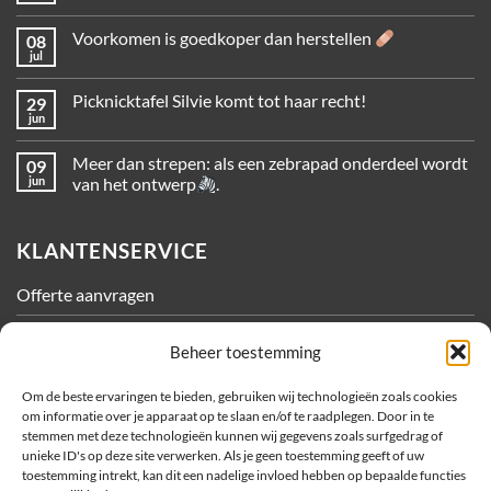
Voorkomen is goedkoper dan herstellen
08
jul
Picknicktafel Silvie komt tot haar recht!
29
jun
Meer dan strepen: als een zebrapad onderdeel wordt
09
jun
van het ontwerp
.
KLANTENSERVICE
Offerte aanvragen
Contact
Beheer toestemming
Algemene Voorwaarden
Om de beste ervaringen te bieden, gebruiken wij technologieën zoals cookies
om informatie over je apparaat op te slaan en/of te raadplegen. Door in te
Privacy
stemmen met deze technologieën kunnen wij gegevens zoals surfgedrag of
unieke ID's op deze site verwerken. Als je geen toestemming geeft of uw
Cookiebeleid
toestemming intrekt, kan dit een nadelige invloed hebben op bepaalde functies