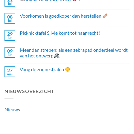
jul
Voorkomen is goedkoper dan herstellen
08
jul
Picknicktafel Silvie komt tot haar recht!
29
jun
Meer dan strepen: als een zebrapad onderdeel wordt
09
jun
van het ontwerp
.
Vang de zonnestralen
27
mei
NIEUWSOVERZICHT
Nieuws