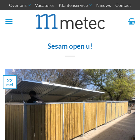
Ga
Over ons
Vacatures
Klantenservice
Nieuws
Contact
naar
inhoud
Sesam open u!
22
mei