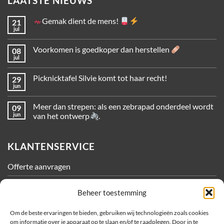
LAATSTE NIEUWS
Gemak dient de mens!
21
jul
Voorkomen is goedkoper dan herstellen
08
jul
Picknicktafel Silvie komt tot haar recht!
29
jun
Meer dan strepen: als een zebrapad onderdeel wordt
09
jun
van het ontwerp
.
KLANTENSERVICE
Offerte aanvragen
Contact
Beheer toestemming
Algemene Voorwaarden
Om de beste ervaringen te bieden, gebruiken wij technologieën zoals cookies
om informatie over je apparaat op te slaan en/of te raadplegen. Door in te
Privacy