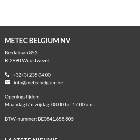
METEC BELGIUM NV
Bredabaan 853
B-2990 Wuustwezel
+32 (3) 235 04 00
email
info@metecbelgium.be
Openingstijden:
Maandag t/m vrijdag: 08:00 tot 17:00 uur.
BTW-nummer: BE0841.658.805