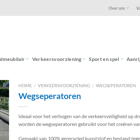
Over ons
V
atmeubilair
Verkeersvoorziening
Sport en spel
Aanri
HOME
/
VERKEERSVOORZIENING
/
WEGSEPERATOREN
Wegseperatoren
Ideaal voor het verhogen van de verkeersveiligheid op 
worden de wegseperatoren gebruikt voor het creëren van 
Gemaakt van 100% gerecycled kunststof en bestand tegen o