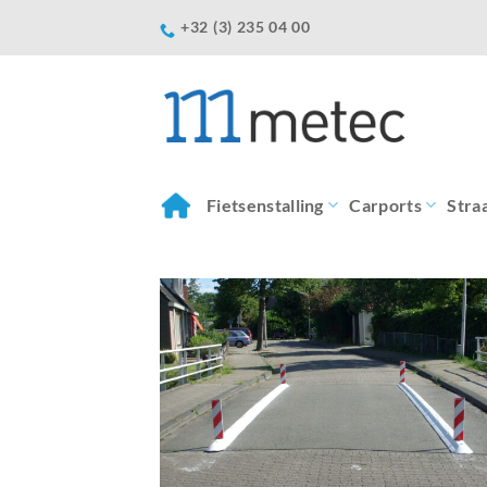
Ga
+32 (3) 235 04 00
naar
inhoud
Fietsenstalling
Carports
Stra