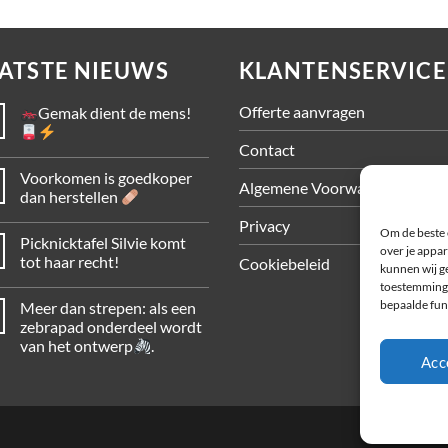
ATSTE NIEUWS
KLANTENSERVICE
Offerte aanvragen
Gemak dient de mens!
Contact
Voorkomen is goedkoper
Algemene Voorwaarden
dan herstellen
Privacy
Om de beste 
Picknicktafel Silvie komt
over je appar
tot haar recht!
Cookiebeleid
kunnen wij ge
toestemming 
bepaalde fun
Meer dan strepen: als een
zebrapad onderdeel wordt
van het ontwerp
.
Acc