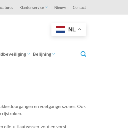
acatures
Klantenservice
Nieuws
Contact
NL
jdbeveiliging
Belijning
drukke doorgangen en voetgangerszones. Ook
rijstroken.
lie, uitlaatgassen, zout en vorst.