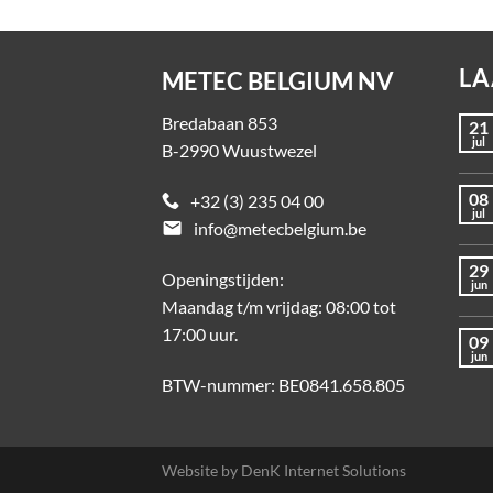
LA
METEC BELGIUM NV
Bredabaan 853
21
jul
B-2990 Wuustwezel
08
+32 (3) 235 04 00
jul
email
info@metecbelgium.be
29
Openingstijden:
jun
Maandag t/m vrijdag: 08:00 tot
17:00 uur.
09
jun
BTW-nummer: BE0841.658.805
Website by
DenK Internet Solutions