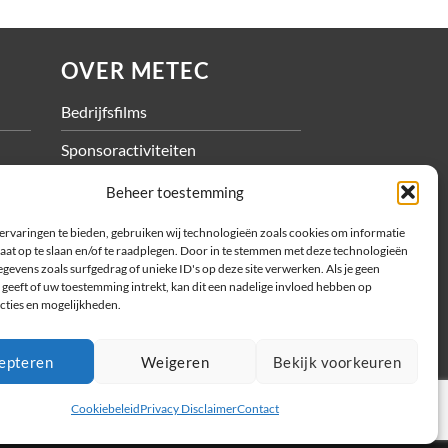
OVER METEC
Bedrijfsfilms
Sponsoractiviteiten
Vacatures
Beheer toestemming
ervaringen te bieden, gebruiken wij technologieën zoals cookies om informatie
aat op te slaan en/of te raadplegen. Door in te stemmen met deze technologieën
gevens zoals surfgedrag of unieke ID's op deze site verwerken. Als je geen
geeft of uw toestemming intrekt, kan dit een nadelige invloed hebben op
cties en mogelijkheden.
epteren
Weigeren
Bekijk voorkeuren
Cookiebeleid
Privacy Disclaimer
Contact