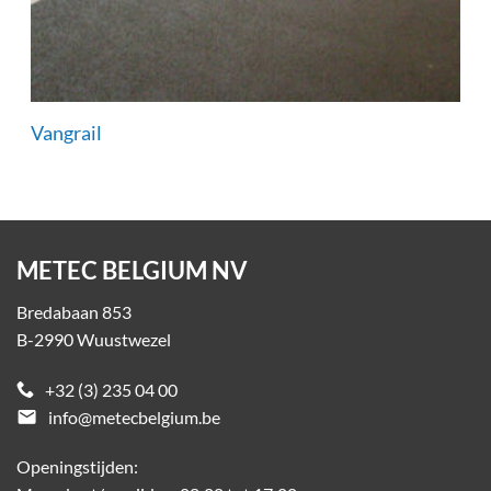
Vangrail
METEC BELGIUM NV
Bredabaan 853
B-2990 Wuustwezel
+32 (3) 235 04 00
email
info@metecbelgium.be
Openingstijden: