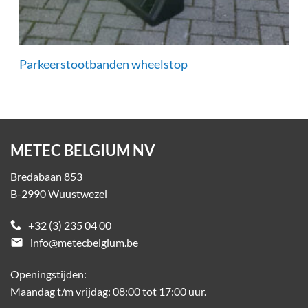
Parkeerstootbanden wheelstop
METEC BELGIUM NV
Bredabaan 853
B-2990 Wuustwezel
+32 (3) 235 04 00
email
info@metecbelgium.be
Openingstijden:
Maandag t/m vrijdag: 08:00 tot 17:00 uur.