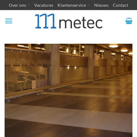
Ga
Over ons
Vacatures
Klantenservice
Nieuws
Contact
naar
inhoud