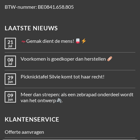
BTW-nummer: BE0841.658.805
LAATSTE NIEUWS
Gemak dient de mens!
21
jul
Voorkomen is goedkoper dan herstellen
08
jul
Picknicktafel Silvie komt tot haar recht!
29
jun
Meer dan strepen: als een zebrapad onderdeel wordt
09
jun
van het ontwerp
.
KLANTENSERVICE
Offerte aanvragen