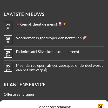
LAATSTE NIEUWS
Gemak dient de mens!
21
jul
Voorkomen is goedkoper dan herstellen
08
jul
Picknicktafel Silvie komt tot haar recht!
29
jun
Meer dan strepen: als een zebrapad onderdeel wordt
09
jun
van het ontwerp
.
KLANTENSERVICE
Offerte aanvragen
Contact
Beheer toestemming