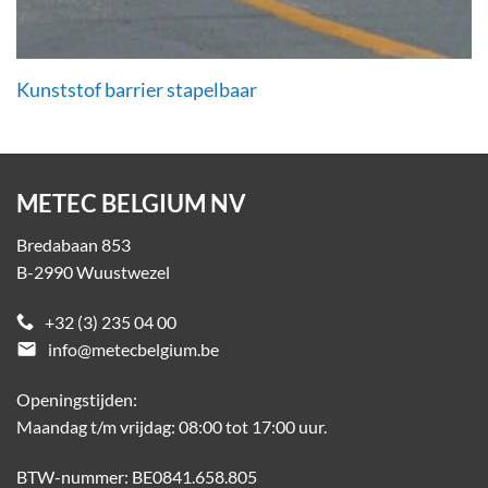
Kunststof barrier stapelbaar
METEC BELGIUM NV
Bredabaan 853
B-2990 Wuustwezel
+32 (3) 235 04 00
email
info@metecbelgium.be
Openingstijden:
Maandag t/m vrijdag: 08:00 tot 17:00 uur.
BTW-nummer: BE0841.658.805