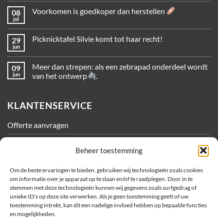
Voorkomen is goedkoper dan herstellen
08
jul
Picknicktafel Silvie komt tot haar recht!
29
jun
Meer dan strepen: als een zebrapad onderdeel wordt
09
jun
van het ontwerp
.
KLANTENSERVICE
Offerte aanvragen
Contact
Beheer toestemming
Algemene Voorwaarden
Om de beste ervaringen te bieden, gebruiken wij technologieën zoals cookies
om informatie over je apparaat op te slaan en/of te raadplegen. Door in te
Privacy
stemmen met deze technologieën kunnen wij gegevens zoals surfgedrag of
unieke ID's op deze site verwerken. Als je geen toestemming geeft of uw
Cookiebeleid
toestemming intrekt, kan dit een nadelige invloed hebben op bepaalde functies
en mogelijkheden.