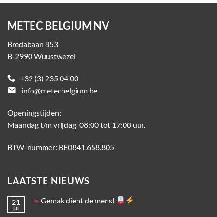
METEC BELGIUM NV
Bredabaan 853
B-2990 Wuustwezel
+32 (3) 235 04 00
email
info@metecbelgium.be
Openingstijden:
Maandag t/m vrijdag: 08:00 tot 17:00 uur.
BTW-nummer: BE0841.658.805
LAATSTE NIEUWS
Gemak dient de mens!
21
jul