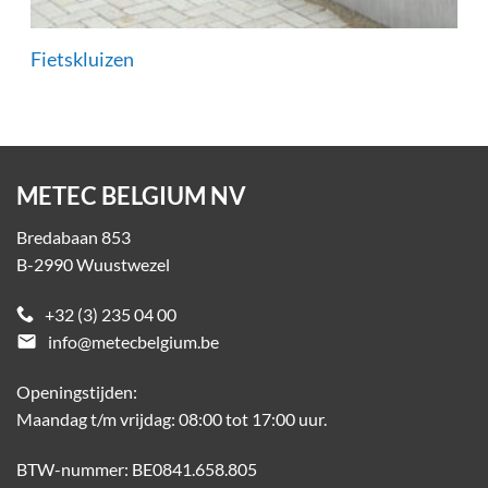
Fietskluizen
METEC BELGIUM NV
Bredabaan 853
B-2990 Wuustwezel
+32 (3) 235 04 00
email
info@metecbelgium.be
Openingstijden:
Maandag t/m vrijdag: 08:00 tot 17:00 uur.
BTW-nummer: BE0841.658.805