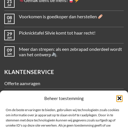
Gemak dient de mens!
21
jul
Voorkomen is goedkoper dan herstellen
08
jul
Picknicktafel Silvie komt tot haar recht!
29
jun
Meer dan strepen: als een zebrapad onderdeel wordt
09
jun
van het ontwerp
.
KLANTENSERVICE
Offerte aanvragen
Contact
Beheer toestemming
Algemene Voorwaarden
Om de beste ervaringen te bieden, gebruiken wij technologieën zoals cookies
om informatie over je apparaat op te slaan en/of te raadplegen. Door in te
Privacy
stemmen met deze technologieën kunnen wij gegevens zoals surfgedrag of
unieke ID's op deze site verwerken. Als je geen toestemming geeft of uw
Cookiebeleid