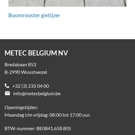
Boomrooster gietijzer
METEC BELGIUM NV
Bredabaan 853
B-2990 Wuustwezel
+32 (3) 235 04 00
email
info@metecbelgium.be
Openingstijden:
Maandag t/m vrijdag: 08:00 tot 17:00 uur.
BTW-nummer: BE0841.658.805