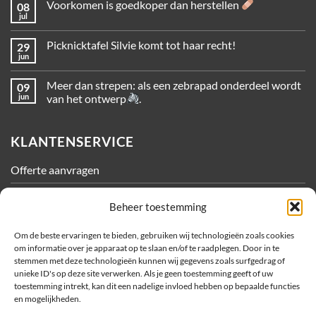
Voorkomen is goedkoper dan herstellen
08
jul
Picknicktafel Silvie komt tot haar recht!
29
jun
Meer dan strepen: als een zebrapad onderdeel wordt
09
jun
van het ontwerp
.
KLANTENSERVICE
Offerte aanvragen
Contact
Beheer toestemming
Algemene Voorwaarden
Om de beste ervaringen te bieden, gebruiken wij technologieën zoals cookies
om informatie over je apparaat op te slaan en/of te raadplegen. Door in te
Privacy
stemmen met deze technologieën kunnen wij gegevens zoals surfgedrag of
unieke ID's op deze site verwerken. Als je geen toestemming geeft of uw
Cookiebeleid
toestemming intrekt, kan dit een nadelige invloed hebben op bepaalde functies
en mogelijkheden.
OVER METEC