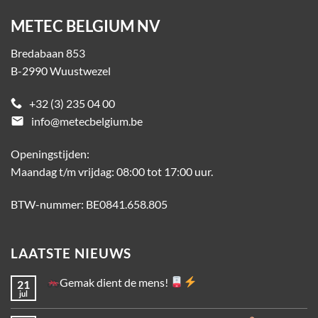
METEC BELGIUM NV
Bredabaan 853
B-2990 Wuustwezel
+32 (3) 235 04 00
email
info@metecbelgium.be
Openingstijden:
Maandag t/m vrijdag: 08:00 tot 17:00 uur.
BTW-nummer: BE0841.658.805
LAATSTE NIEUWS
Gemak dient de mens!
21
jul