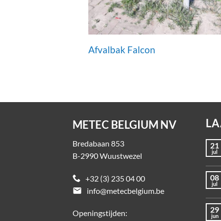
Afvalbak Falcon
LA
METEC BELGIUM NV
Bredabaan 853
21
jul
B-2990 Wuustwezel
08
+32 (3) 235 04 00
jul
email
info@metecbelgium.be
29
Openingstijden:
jun