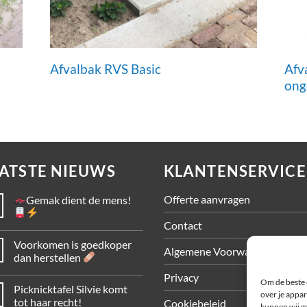
Afvalbak RVS Basic
Afv
ong
ATSTE NIEUWS
KLANTENSERVICE
Offerte aanvragen
Gemak dient de mens!
Contact
Voorkomen is goedkoper
Algemene Voorwaarden
dan herstellen
Privacy
Om de beste 
Picknicktafel Silvie komt
over je appar
tot haar recht!
Cookiebeleid
kunnen wij ge