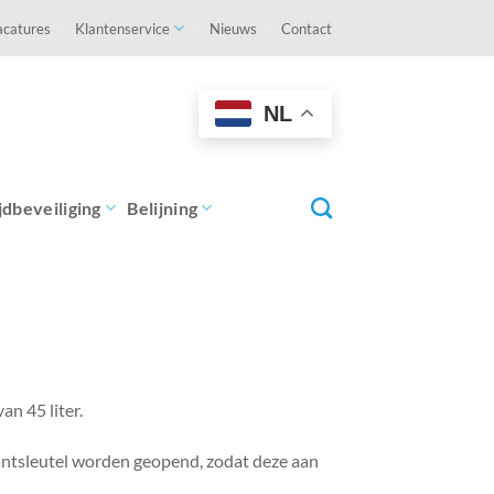
acatures
Klantenservice
Nieuws
Contact
NL
jdbeveiliging
Belijning
n 45 liter.
antsleutel worden geopend, zodat deze aan