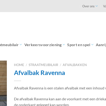
Over ons
V
atmeubilair
Verkeersvoorziening
Sport en spel
Aanri
HOME
/
STRAATMEUBILAIR
/
AFVALBAKKEN
Afvalbak Ravenna
Afvalbak Ravenna is een stalen afvalbak met een inhoud va
De afvalbak Ravenna kan aan de voorkant met een driek
de onderkant geleegd kan worden.