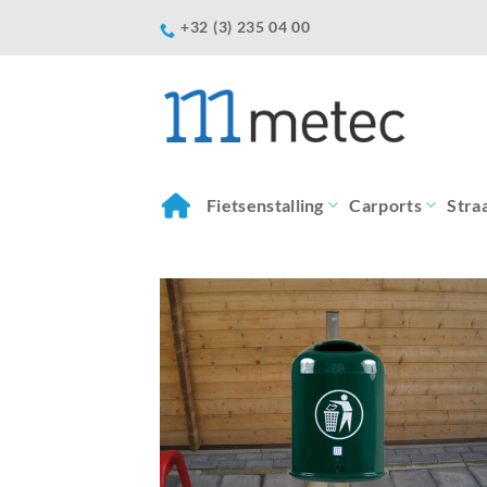
Ga
+32 (3) 235 04 00
naar
inhoud
Fietsenstalling
Carports
Stra