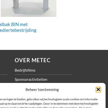
albak BIN met
Afvalbak BIN-s
ediertebestrijding
OVER METEC
Bedrijfsfilms
Sponsoractiviteiten
Vacatures
Beheer toestemming
ervaringen te bieden, gebruiken wij technologieën zoals cookies om informatie
aat op te slaan en/of te raadplegen. Door in te stemmen met deze technologieën
gevens zoals surfgedrag of unieke ID's op deze site verwerken. Als je geen