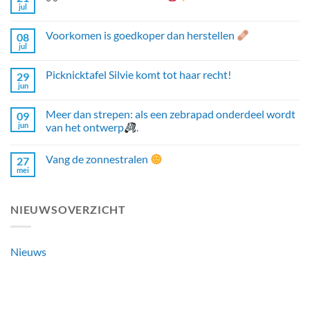
jul
Voorkomen is goedkoper dan herstellen
08
jul
Picknicktafel Silvie komt tot haar recht!
29
jun
Meer dan strepen: als een zebrapad onderdeel wordt
09
jun
van het ontwerp
.
Vang de zonnestralen
27
mei
NIEUWSOVERZICHT
Nieuws