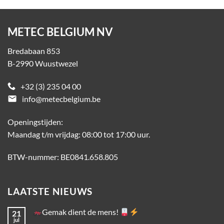
METEC BELGIUM NV
Bredabaan 853
B-2990 Wuustwezel
+32 (3) 235 04 00
email
info@metecbelgium.be
Openingstijden:
Maandag t/m vrijdag: 08:00 tot 17:00 uur.
BTW-nummer: BE0841.658.805
LAATSTE NIEUWS
Gemak dient de mens!
21
jul