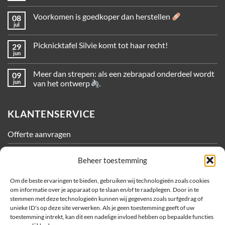
Voorkomen is goedkoper dan herstellen
08
jul
Picknicktafel Silvie komt tot haar recht!
29
jun
Meer dan strepen: als een zebrapad onderdeel wordt
09
jun
van het ontwerp
.
KLANTENSERVICE
Offerte aanvragen
Contact
Beheer toestemming
Algemene Voorwaarden
Om de beste ervaringen te bieden, gebruiken wij technologieën zoals cookies
om informatie over je apparaat op te slaan en/of te raadplegen. Door in te
Privacy
stemmen met deze technologieën kunnen wij gegevens zoals surfgedrag of
unieke ID's op deze site verwerken. Als je geen toestemming geeft of uw
Cookiebeleid
toestemming intrekt, kan dit een nadelige invloed hebben op bepaalde functies