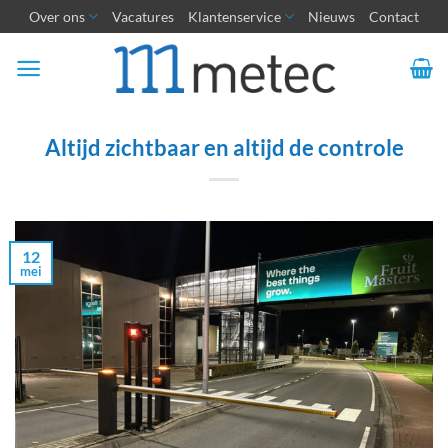
Ga
Over ons
Vacatures
Klantenservice
Nieuws
Contact
naar
inhoud
Altijd zichtbaar en altijd de controle
12
mei