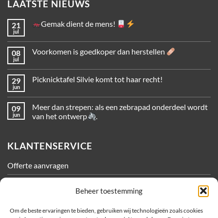
LAATSTE NIEUWS
Gemak dient de mens!
21
jul
Voorkomen is goedkoper dan herstellen
08
jul
Picknicktafel Silvie komt tot haar recht!
29
jun
Meer dan strepen: als een zebrapad onderdeel wordt
09
jun
van het ontwerp
.
KLANTENSERVICE
Offerte aanvragen
Contact
Beheer toestemming
Algemene Voorwaarden
Om de beste ervaringen te bieden, gebruiken wij technologieën zoals cookies