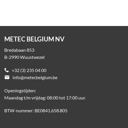
METEC BELGIUM NV
Bredabaan 853
B-2990 Wuustwezel
+32 (3) 235 04 00
email
info@metecbelgium.be
Openingstijden:
Maandag t/m vrijdag: 08:00 tot 17:00 uur.
BTW-nummer: BE0841.658.805