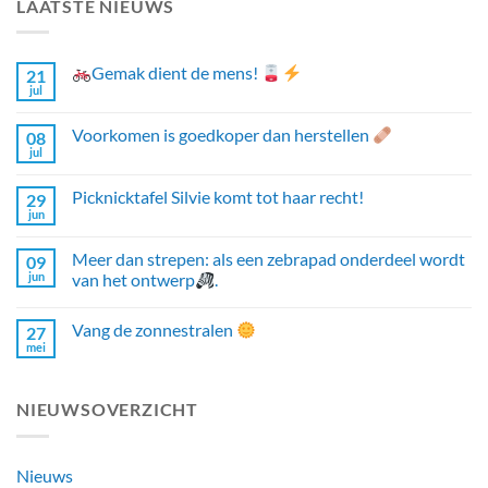
LAATSTE NIEUWS
Gemak dient de mens!
21
jul
Voorkomen is goedkoper dan herstellen
08
jul
Picknicktafel Silvie komt tot haar recht!
29
jun
Meer dan strepen: als een zebrapad onderdeel wordt
09
jun
van het ontwerp
.
Vang de zonnestralen
27
mei
NIEUWSOVERZICHT
Nieuws