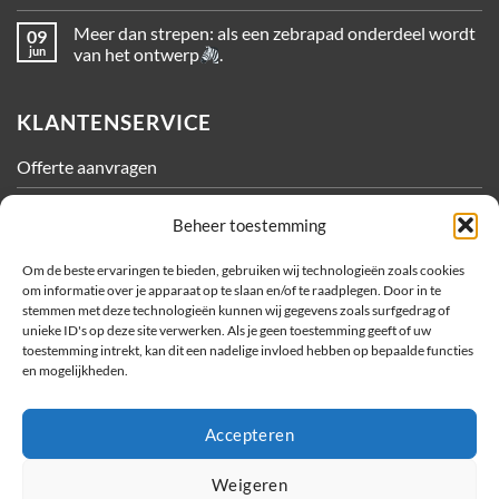
Meer dan strepen: als een zebrapad onderdeel wordt
09
jun
van het ontwerp
.
KLANTENSERVICE
Offerte aanvragen
Contact
Beheer toestemming
Algemene Voorwaarden
Om de beste ervaringen te bieden, gebruiken wij technologieën zoals cookies
om informatie over je apparaat op te slaan en/of te raadplegen. Door in te
Privacy
stemmen met deze technologieën kunnen wij gegevens zoals surfgedrag of
unieke ID's op deze site verwerken. Als je geen toestemming geeft of uw
Cookiebeleid
toestemming intrekt, kan dit een nadelige invloed hebben op bepaalde functies
en mogelijkheden.
OVER METEC
Accepteren
Bedrijfsfilms
Sponsoractiviteiten
Weigeren