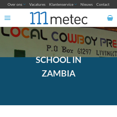
Ga
Over ons
Vacatures
Klantenservice
Nieuws
Contact
naar
inhoud
SCHOOL IN
ZAMBIA