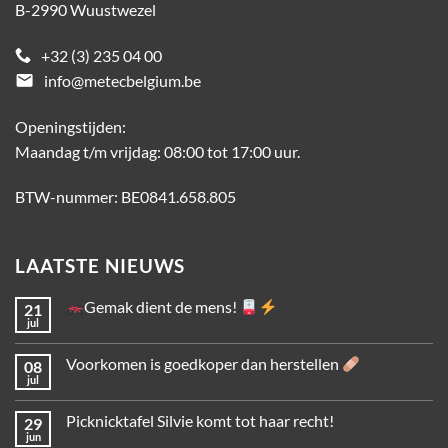
B-2990 Wuustwezel
+32 (3) 235 04 00
email
info@metecbelgium.be
Openingstijden:
Maandag t/m vrijdag: 08:00 tot 17:00 uur.
BTW-nummer: BE0841.658.805
LAATSTE NIEUWS
Gemak dient de mens!
21
jul
Voorkomen is goedkoper dan herstellen
08
jul
Picknicktafel Silvie komt tot haar recht!
29
jun